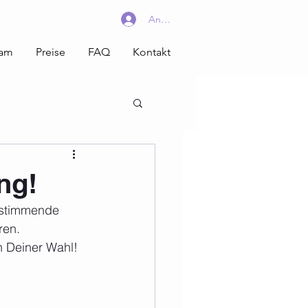
Anmelden
am
Preise
FAQ
Kontakt
ng!
bestimmende
ren.
n Deiner Wahl!