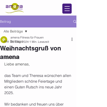
Beitrag
Alle Beiträge
amena Fitness für Frauen
Alle Beiträge
25. Dez. 2024
1 Min. Lesezeit
Weihnachtsgruß von
News
amena
Newsletter
Liebe amenas,
das Team und Theresa wünschen allen 
Mitgliedern schöne Feiertage und 
einen Guten Rutsch ins neue Jahr 
2025. 
Wir bedanken und freuen uns über 