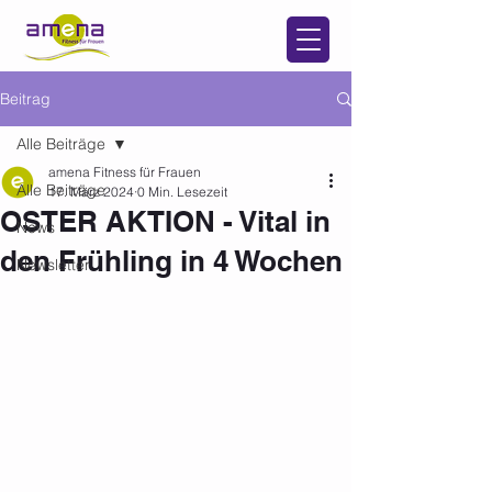
Beitrag
Alle Beiträge
amena Fitness für Frauen
Alle Beiträge
17. März 2024
0 Min. Lesezeit
OSTER AKTION - Vital in
News
den Frühling in 4 Wochen
Newsletter